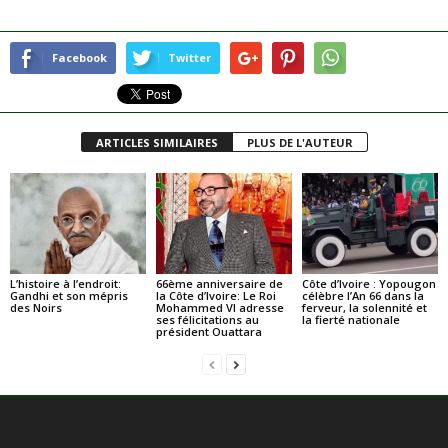
Facebook
Twitter
ARTICLES SIMILAIRES
PLUS DE L'AUTEUR
L’histoire à l’endroit:
66ème anniversaire de
Côte d’Ivoire : Yopougon
Gandhi et son mépris
la Côte d’Ivoire: Le Roi
célèbre l’An 66 dans la
des Noirs
Mohammed VI adresse
ferveur, la solennité et
ses félicitations au
la fierté nationale
président Ouattara