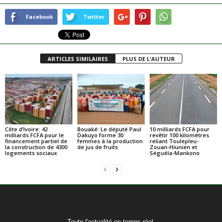
Facebook
Twitter
ARTICLES SIMILAIRES
PLUS DE L'AUTEUR
Côte d’Ivoire: 42
Bouaké: Le député Paul
10 milliards FCFA pour
milliards FCFA pour le
Dakuyo forme 30
revêtir 100 kilomètres
financement partiel de
femmes à la production
reliant Toulepleu-
la construction de 4300
de jus de fruits
Zouan-Hiunien et
logements sociaux
Séguéla-Mankono
Toute l'actualité en temps réel.