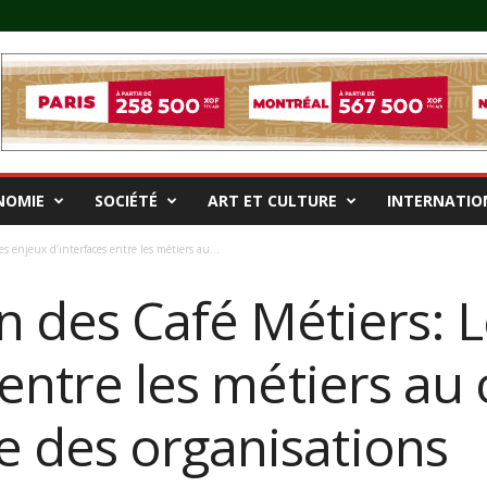
NOMIE
SOCIÉTÉ
ART ET CULTURE
INTERNATIO
s enjeux d’interfaces entre les métiers au...
n des Café Métiers: 
 entre les métiers au
 des organisations