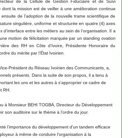
ecteur de la Cellule de Gestion Fiduciaire et de Suivi
dont la mission est de veiller à une amélioration continue
it ensuite de l’adoption de la nouvelle trame scientifique de
ature singulière, uniforme et structurée en quatre (4) axes
x d’interface entre les métiers au sein de l’organisation. Il a
une motion de félicitation marquée par un standing ovation
ère des RH en Côte d’Ivoire, Présidente Honoraire du
dre du mérite par l’État Ivoirien.
ice-Président du Réseau Ivoirien des Communicants, a,
els présents. Dans la suite de son propos, il a tenu à
xhortant les uns et les autres à s’approprier ce cadre de
t RH.
evenu à Monsieur BEHI TOGBA, Directeur du Développement
 son auditoire sur le thème à l’ordre du jour.
nté l’importance du développement d’un tandem efficace
oyeur à même de conduire l’organisation à la