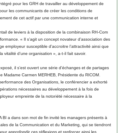
intégré pour les GRH de travailler au développement de
t pour les communicants de créer les conditions de
ment de cet actif par une communication interne et
tail de leviers à la disposition de la combinaison RH-Com
rformance. « Il s’agit un concept novateur d’association des
employeur susceptible d’accroitre l’attractivité ainsi que
italité d’une organisation », a-t-il fait savoir.
exposé, il s’est ouvert une série d’échanges et de partages
ion de Madame Carmen MERHEB, Présidente du RICOM.
performance des Organisations, le conférencier a exhorté
opérations nécessaires au développement à la fois de
oyeur empreinte de la notoriété nécessaire à la
BI a dans son mot de fin invité les managers présents à
nales de la Communication et du Marketing, qui se tiendront
r approfondir ces réflexions et renforcer ainsi les