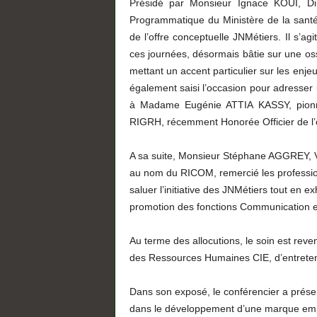
Présidé par Monsieur Ignace KOUI, Dir
Programmatique du Ministère de la santé 
de l’offre conceptuelle JNMétiers. Il s’ag
ces journées, désormais bâtie sur une oss
mettant un accent particulier sur les enjeu
également saisi l’occasion pour adresser 
à Madame Eugénie ATTIA KASSY, pionni
RIGRH, récemment Honorée Officier de l’or
A sa suite, Monsieur Stéphane AGGREY, V
au nom du RICOM, remercié les professionn
saluer l’initiative des JNMétiers tout en e
promotion des fonctions Communication e
Au terme des allocutions, le soin est r
des Ressources Humaines CIE, d’entretenir
Dans son exposé, le conférencier a prése
dans le développement d’une marque empl